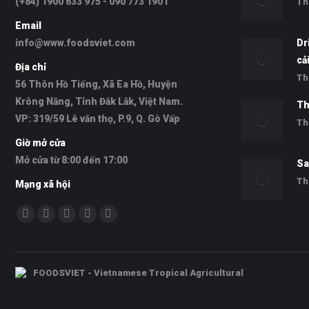
(+84) 1900 633 975 - 090 773 1901
Th
Email
info@www.foodsviet.com
Dr
cả
Địa chỉ
Th
56 Thôn Hồ Tiếng, Xã Ea Hồ, Huyện
Krông Năng, Tỉnh Đắk Lắk, Việt Nam.
Th
VP: 319/59 Lê văn thọ, P.9, Q. Gò Vấp
Th
Giờ mở cửa
Mở cửa từ 8:00 đến 17:00
Sa
Th
Mạng xã hội
Find us on:
Facebook
Twitter
YouTube
Skype
Whatsapp
FOODSVIET - Vietnamese Tropical Agricultural