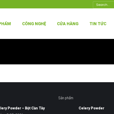
Search:
 PHẨM
CÔNG NGHỆ
CỬA HÀNG
TIN TỨC
Sản phẩm
lery Powder – Bột Cần Tây
Celery Powder