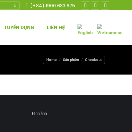
(+84) 1900 633 975
Facebook
Twitter
YouTube
TUYỂN DỤNG
LIÊN HỆ
You are here:
Home
Sản phẩm
Checkout
Hình ảnh