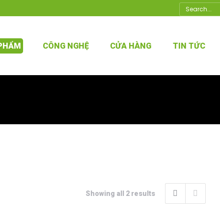
Search:
 PHẨM
CÔNG NGHỆ
CỬA HÀNG
TIN TỨC
Showing all 2 results