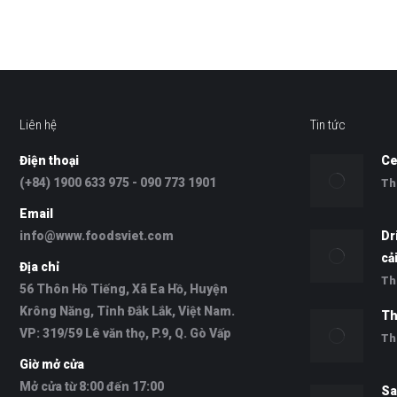
Liên hệ
Tin tức
Điện thoại
Ce
(+84) 1900 633 975 - 090 773 1901
Th
Email
info@www.foodsviet.com
Dr
cả
Địa chỉ
Th
56 Thôn Hồ Tiếng, Xã Ea Hồ, Huyện
Krông Năng, Tỉnh Đắk Lắk, Việt Nam.
Th
VP: 319/59 Lê văn thọ, P.9, Q. Gò Vấp
Th
Giờ mở cửa
Mở cửa từ 8:00 đến 17:00
Sa