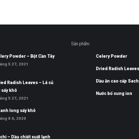
Sản phẩm
lery Powder – Bột Cần Tây
Celery Powder
áng 5 27, 2021
Dried Radish Leave
Dầu ăn cao cấp Sach
ied Radish Leaves – Lá củ
i sấy khô
Nước bổ sung ion
áng 5 27, 2021
anh long sấy khô
áng 8 6, 2020
chi – Dầu chiết xuất lạnh