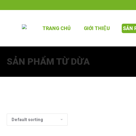
TRANG CHỦ
GIỚI THIỆU
SẢN
SẢN PHẨM TỪ DỪA