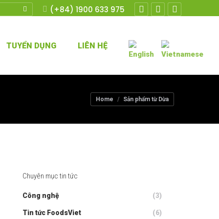
(+84) 1900 633 975
Facebook
Twitter
YouTube
TUYỂN DỤNG
LIÊN HỆ
You are here:
Home
Sản phẩm từ Dừa
Chuyên mục tin tức
Công nghệ
(3)
Tin tức FoodsViet
(6)