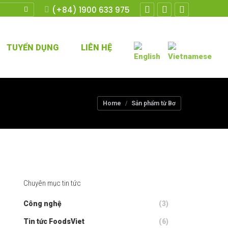
(+84) 1900 633 975
Facebook
Twitter
YouTube
TUYỂN DỤNG
LIÊN HỆ
You are here:
Home
Sản phẩm từ Bơ
Chuyên mục tin tức
Công nghệ
(3)
Tin tức FoodsViet
(6)