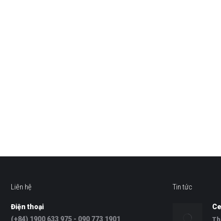
Liên hệ
Tin tức
Điện thoại
Ce
(+84) 1900 633 975 - 090 773 1901
Th