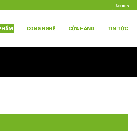
Search:
 PHẨM
CÔNG NGHỆ
CỬA HÀNG
TIN TỨC
.