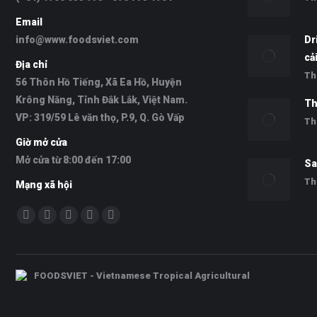
Email
info@www.foodsviet.com
Dr
cả
Địa chỉ
Th
56 Thôn Hồ Tiếng, Xã Ea Hồ, Huyện
Krông Năng, Tỉnh Đắk Lắk, Việt Nam.
Th
VP: 319/59 Lê văn thọ, P.9, Q. Gò Vấp
Th
Giờ mở cửa
Mở cửa từ 8:00 đến 17:00
Sa
Th
Mạng xã hội
Find us on:
Facebook
Twitter
YouTube
Skype
Whatsapp
FOODSVIET - Vietnamese Tropical Agricultural