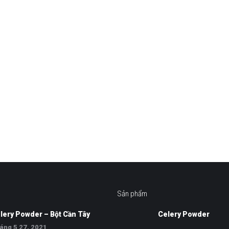
Sản phẩm
lery Powder – Bột Cần Tây
Celery Powder
áng 5 27, 2021