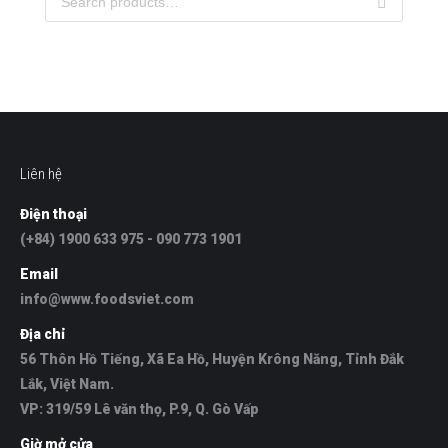
Liên hệ
Điện thoại
(+84) 1900 633 975 - 090 773 1901
Email
info@www.foodsviet.com
Địa chỉ
56 Thôn Hồ Tiếng, Xã Ea Hồ, Huyện Krông Năng, Tỉnh Đắk
Lắk, Việt Nam.
VP: 319/59 Lê văn thọ, P.9, Q. Gò Vấp
Giờ mở cửa