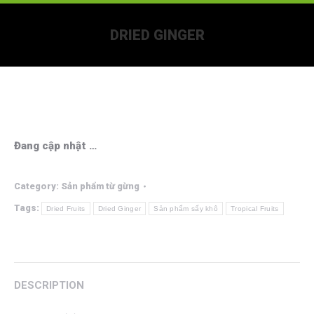
DRIED GINGER
You are here:
Đang cập nhật …
Category:
Sản phẩm từ gừng
Tags:
Dried Fruits
Dried Ginger
Sản phẩm sấy khô
Tropical Fruits
DESCRIPTION