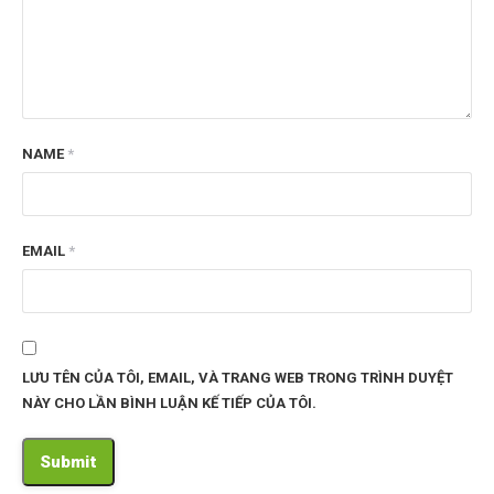
NAME
*
EMAIL
*
LƯU TÊN CỦA TÔI, EMAIL, VÀ TRANG WEB TRONG TRÌNH DUYỆT
NÀY CHO LẦN BÌNH LUẬN KẾ TIẾP CỦA TÔI.