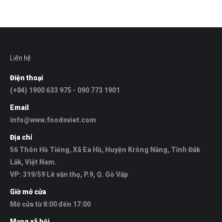
Liên hệ
Điện thoại
(+84) 1900 633 975 - 090 773 1901
Email
info@www.foodsviet.com
Địa chỉ
56 Thôn Hồ Tiếng, Xã Ea Hồ, Huyện Krông Năng, Tỉnh Đắk
Lắk, Việt Nam.
VP: 319/59 Lê văn thọ, P.9, Q. Gò Vấp
Giờ mở cửa
Mở cửa từ 8:00 đến 17:00
Mạng xã hội