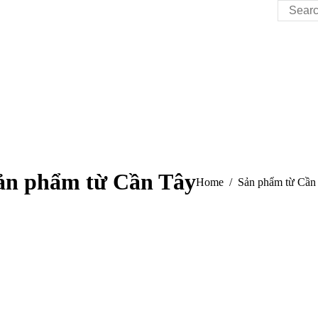
Search:
ản phẩm từ Cần Tây
You are here:
Home
Sản phẩm từ Cần