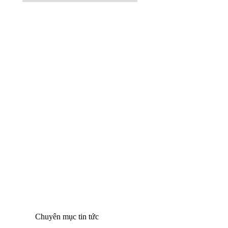
Celery Powder
Đang cập nhật…
Read more
Chuyên mục tin tức